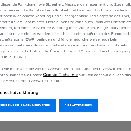
ndlegende Funktionen wie Sicherheit, Netzwerkmanagement und Zugänglic
s verbessern die Benutzerfreundlichkeit und Leistung durch verschiedene
tionen wie Spracherkennung und Suchergebnisse und tragen so dazu bei,
bot für Sie zu optimieren. Unsere Website kann auch Tools von Drittanbiet
enden, um Ihnen relevantere Werbung bereitzustellen. Einige Tools könne
tanbietern verarbeitet werden, die sich in Ländern außerhalb des Europäisc
schaftsraums (EWR) befinden und für die möglicherweise noch kein
023 bestellt wurden. Für Fahrzeuge, die ab dem 3. Juli 2023 beste
emessenheitsbeschluss der zuständigen europäischen Datenschutzbehör
Connect PLUS.
iegt. In diesem Fall erfolgt die Übermittlung auf Grundlage Ihrer Einwilligung 
 1 lit. a DSGVO).
 Sie mehr über die von uns verwendeten Tools und deren Verwaltung erfa
Cookie‑Richtlinie
hten, können Sie unsere
aufrufen oder auf die Schaltfl
ne Einstellungen verwalten“ klicken.
MY TRIP REPORT
enschutzerklärung
MEINE EINSTELLUNGEN VERWALTEN
ALLE AKZEPTIEREN
RSICHT
ALLES ÜBER DEN
AKTI
SERVICE
D