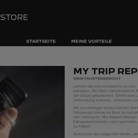
 STORE
STARTSEITE
MEINE VORTEILE
MY TRIP RE
MEIN FAHRTENBERICHT
Lehnen Sie sich entspannt zurück,
behalten. Mit Mein Fahrtenbericht fi
der Cloud gespeichert. Damit wird u
Verbindung basierte, verbessert und
Mit nur wenigen Klicks können Sie 
Fahrzeugs immer im Blick zu behalt
den Verbrauch. Mit diesem Wissen i
Fahrgewohnheiten noch optimaler z
zu haben.
So können Sie sorgenfrei fahren, wäh