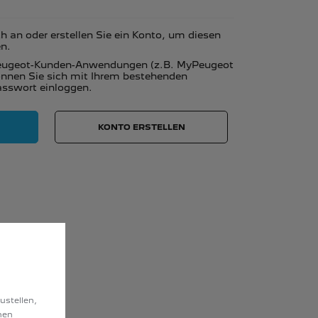
ch an oder erstellen Sie ein Konto, um diesen
en.
Peugeot-Kunden-Anwendungen (z.B. MyPeugeot
nnen Sie sich mit Ihrem bestehenden
sswort einloggen.
KONTO ERSTELLEN
ustellen,
hen