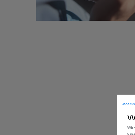
Ohne Zus
W
Wir 
dass