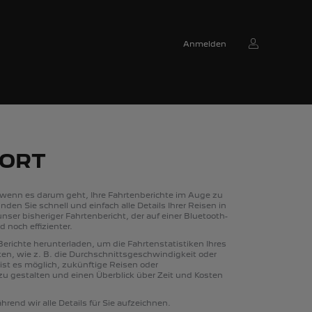
Anmelden
PORT
 wenn es darum geht, Ihre Fahrtenberichte im Auge zu
nden Sie schnell und einfach alle Details Ihrer Reisen in
nser bisheriger Fahrtenbericht, der auf einer Bluetooth-
 noch effizienter.
Berichte herunterladen, um die Fahrtenstatistiken Ihres
en, wie z. B. die Durchschnittsgeschwindigkeit oder
st es möglich, zukünftige Reisen oder
u gestalten und einen Überblick über Zeit und Kosten
rend wir alle Details für Sie aufzeichnen.